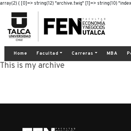
array(2) { [0]=> string(12) "archive.twig" [1]=> string(10) "index
Home
Facultad
Carreras
MBA
P
This is my archive