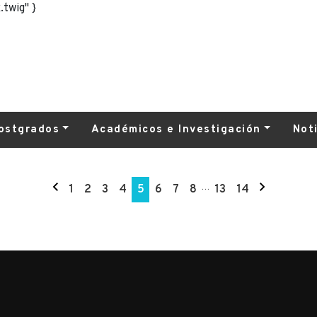
.twig" }
ostgrados
Académicos e Investigación
Not
1
2
3
4
5
6
7
8
…
13
14