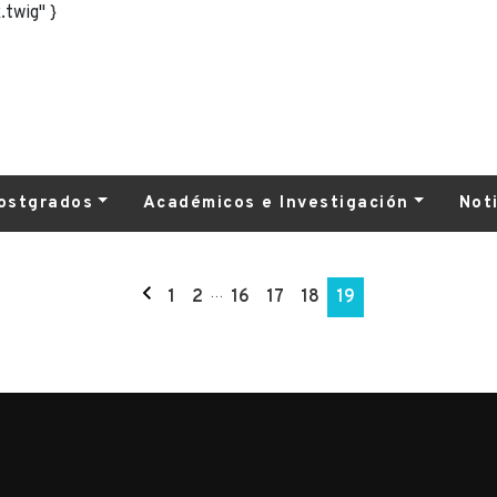
.twig" }
ostgrados
Académicos e Investigación
Not
1
2
…
16
17
18
19