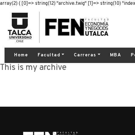
array(2) { [0]=> string(12) "archive.twig" [1]=> string(10) "index
Home
Facultad
Carreras
MBA
P
This is my archive