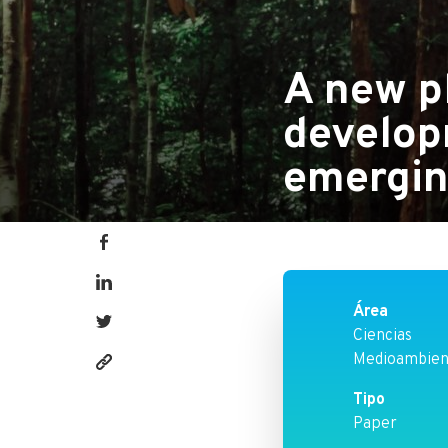
A new pl
develop
emergin
Área
Ciencias
Medioambien
https://www.fen.utalca.cl/publicacion/a-
Tipo
new-
Paper
player-