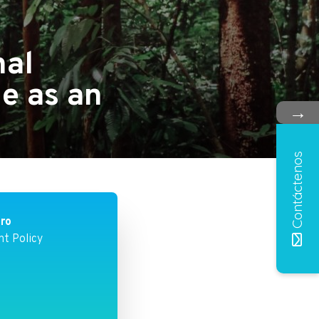
nal
e as an
→
Contáctenos
bro
t Policy