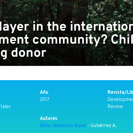
ayer in the internatio
ment community? Chil
g donor
Año
Revista/Li
2017
Developmen
tales
Review
Autores
Dany Jaimovich Busel
- Gutiérrez A.