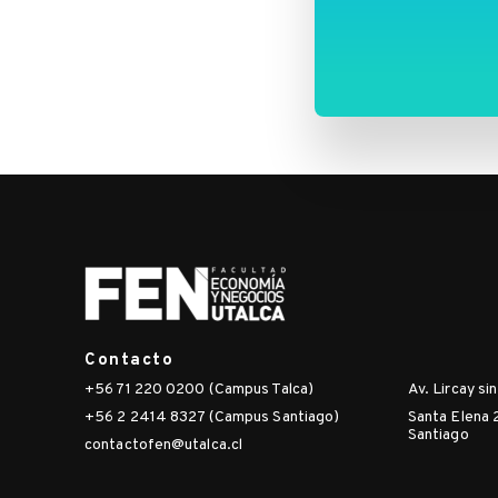
in-
the-
international-
development-
community-
chile-
as-
an-
emerging-
donor/
Contacto
+56 71 220 0200 (Campus Talca)
Av. Lircay si
+56 2 2414 8327 (Campus Santiago)
Santa Elena 
Santiago
contactofen@utalca.cl