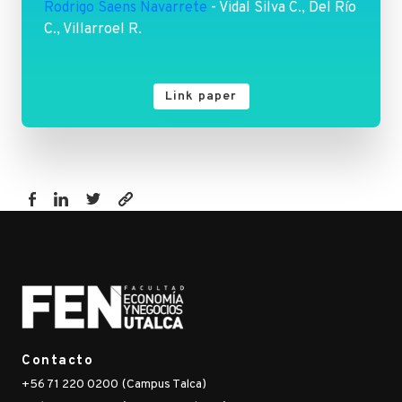
Rodrigo Saens Navarrete
- Vidal Silva C., Del Río
C., Villarroel R.
Link paper
https://www.fen.utalca.cl/publicacion/aspect-
oriented-
modeling-
applying-
aspect-
oriented-
uml-
Contacto
use-
+56 71 220 0200 (Campus Talca)
cases-