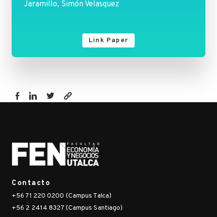
Jaramillo, Simón Velasquez
Link Paper
https://www.fen.utalca.cl/publicacion/the-
nft-
hype-
what-
draws-
attention-
to-
Contacto
non-
+56 71 220 0200 (Campus Talca)
fungible-
+56 2 2414 8327 (Campus Santiago)
tokens/